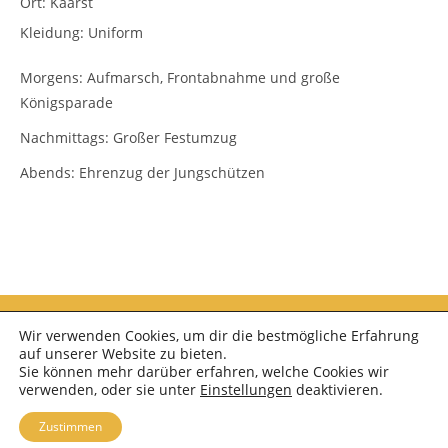
Ort:
Kaarst
Kleidung:
Uniform
Morgens: Aufmarsch, Frontabnahme und große
Königsparade
Nachmittags: Großer Festumzug
Abends: Ehrenzug der Jungschützen
Wir verwenden Cookies, um dir die bestmögliche Erfahrung
auf unserer Website zu bieten.
Sie können mehr darüber erfahren, welche Cookies wir
verwenden, oder sie unter
Einstellungen
deaktivieren.
Zustimmen
Copyright 2026 - Schützenkapelle Neuss Furth e.V.; OceanWP Theme by Nick